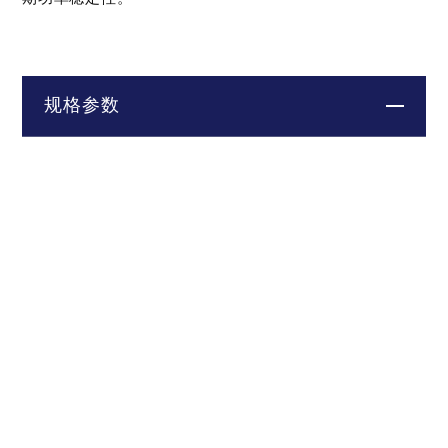
规格参数
CRONUS-3P-
型号
CRONUS-3P
1)
HP
功率控
无
有
无
有
制
调谐范
1250 – 1800 nm
围
重复频
单脉冲 − 1 MHz 或 2 MHz
2)
率