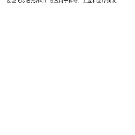
这些飞秒激光器可广泛应用于科研、工业和医疗领域。
最大
最大
平均
单脉
重复
特有
产品
脉宽
输出
冲能
频率
功能
功率
量
设计
< 190 fs –
单脉
紧凑
20 ps
120 W
2 mJ
冲 –
风冷
(可
10 MHz
水冷
调)
可选
CEP
< 100 fs –
稳定
单脉
20 ps
系统
20 W
5 mJ
冲 –
(可
重复
1 MHz
调)
频率