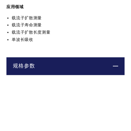
应用领域
载流子扩散测量
载流子寿命测量
载流子扩散长度测量
单波长吸收
规格参数
测量模式
透射
反射
规格参数
1)
光栅记录波长
340 – 560 nm