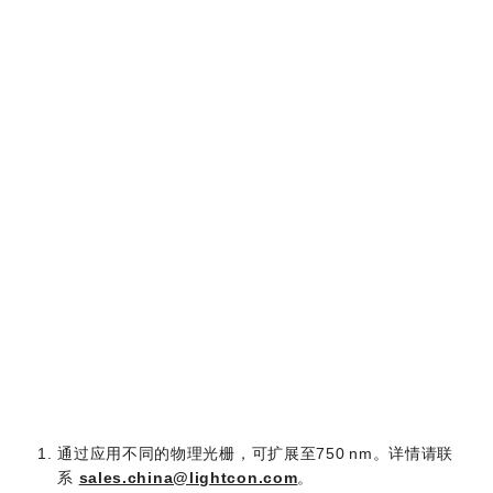
2)
探测波长
1030 nm
1.05 – 12.5
3)
光栅周期
1.5 – 4.5 μm
μm
脉宽
< 290 fs
延迟范围
最长达 8 ns
测量范围
2
扩散系数
≥ 0.1 cm
/s
载流子寿命
3 ps – 8 ns
外形尺寸
通过应用不同的物理光栅，可扩展至750 nm。详情请联
系
sales.china@lightcon.com
。