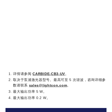
波
发
生
771
器
×
853 × 340 ×
的
324
n/a
162 mm
CARBIDE-
×
CB5
162 mm
(L ×
W
×
H)
详情请参阅
CARBIDE-CB3-UV
。
取决于泵浦激光器型号。最高可至 5 次谐波，咨询详细参
数请联系
sales@lightcon.com
。
最大输出功率 5 W。
最大输出功率 0.2 W。