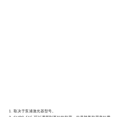
1)
输出波长
515 nm ± 5 nm
> 6% @ 3 – 6
µJ 泵浦光;
> 10% @ 6 –
转换效率
> 30%
30 µJ 泵浦光;
> 15% @ 30 –
200 µJ 泵浦光
‑1
2)
‑1
输出脉冲带宽
< 10 cm
< 2 cm
2) 3)
脉宽
2 – 4 ps
50 – 100 ps
泵浦激光器的要求
外形尺寸
取决于泵浦激光器型号。