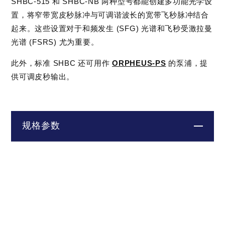
SHBC-515 和 SHBC-NB 两种型号都能创建多功能光学设
置，将窄带宽皮秒脉冲与可调谐波长的宽带飞秒脉冲结合
起来。这些设置对于和频发生 (SFG) 光谱和飞秒受激拉曼
光谱 (FSRS) 尤为重要。
此外，标准 SHBC 还可用作
ORPHEUS-PS
的泵浦，提
供可调皮秒输出。
规格参数
型号
SHBC-515
SHBC-NB
输出特性